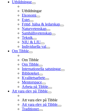
Utbildningar
Utbildningar
Ekonomi
Estet
Fritid, hälsa & ledarskap
Naturvetenskap
Samhällsvetenskap
Teknik
NIU & LIU
Individuella val
Om Tibble
Om Tibble
Om Tibble
Internationella satsningar
Biblioteket
Kvalitetsarbete
Mentorspace
Arbeta på Tibble
Att vara elev på Tibble
Att vara elev på Tibble
Att vara elev på Tibble
Traditioner