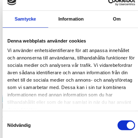
Traditioner
Elevhälsa
Föreningar
Lärpunkten
Samtycke
Information
Om
UF
Elevintervjuer
Våra lärare
Gymnasievalet
Denna webbplats använder cookies
Gymnasievalet
Vi använder enhetsidentifierare för att anpassa innehållet
Byt till Tibble
Öppet hus
och annonserna till användarna, tillhandahålla funktioner för
Antagningsgräns & median
sociala medier och analysera vår trafik. Vi vidarebefordrar
Hur fungerar gymnasiet?
även sådana identifierare och annan information från din
GY25
enhet till de sociala medier och annons- och analysföretag
Kontakt
som vi samarbetar med. Dessa kan i sin tur kombinera
Anmälan Öppet hus
informationen med annan information som du har
EK
ES
IHL
NA
SA
TE
tillhandahållit eller som de har samlat in när du har använt
×
deras tjänster.
Kontakt
Samtyckesval
Nödvändig