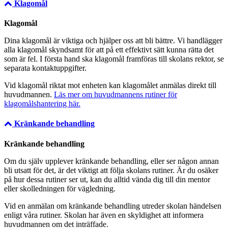
Klagomål
Klagomål
Dina klagomål är viktiga och hjälper oss att bli bättre. Vi handlägger
alla klagomål skyndsamt för att på ett effektivt sätt kunna rätta det
som är fel. I första hand ska klagomål framföras till skolans rektor, se
separata kontaktuppgifter.
Vid klagomål riktat mot enheten kan klagomålet anmälas direkt till
huvudmannen.
Läs mer om huvudmannens rutiner för
klagomålshantering här.
Kränkande behandling
Kränkande behandling
Om du själv upplever kränkande behandling, eller ser någon annan
bli utsatt för det, är det viktigt att följa skolans rutiner. Är du osäker
på hur dessa rutiner ser ut, kan du alltid vända dig till din mentor
eller skolledningen för vägledning.
Vid en anmälan om kränkande behandling utreder skolan händelsen
enligt våra rutiner. Skolan har även en skyldighet att informera
huvudmannen om det inträffade.