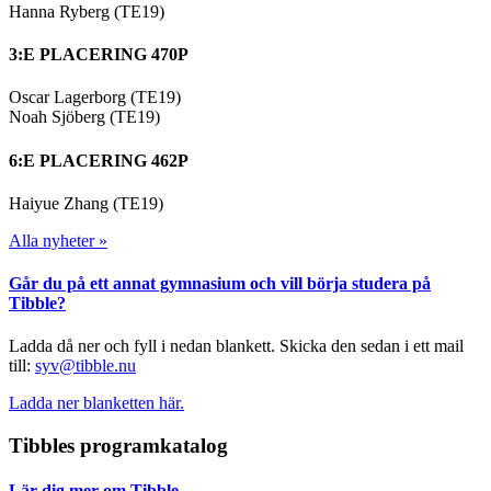
Hanna Ryberg (TE19)
3:E PLACERING 470P
Oscar Lagerborg (TE19)
Noah Sjöberg (TE19)
6:E PLACERING 462P
Haiyue Zhang (TE19)
Alla nyheter »
Går du på ett annat gymnasium och vill börja studera på
Tibble?
Ladda då ner och fyll i nedan blankett. Skicka den sedan i ett mail
till:
syv@tibble.nu
Ladda ner blanketten här.
Tibbles programkatalog
Lär dig mer om Tibble