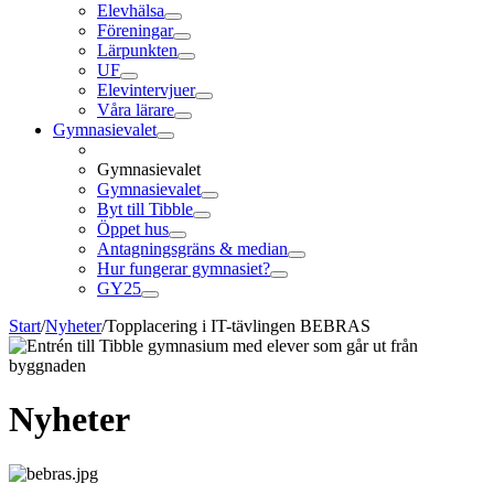
Elevhälsa
Föreningar
Lärpunkten
UF
Elevintervjuer
Våra lärare
Gymnasievalet
Gymnasievalet
Gymnasievalet
Byt till Tibble
Öppet hus
Antagningsgräns & median
Hur fungerar gymnasiet?
GY25
Start
/
Nyheter
/
Topplacering i IT-tävlingen BEBRAS
Nyheter