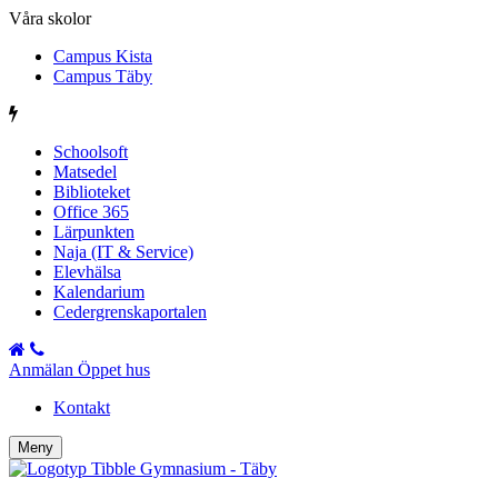
Våra skolor
Campus Kista
Campus Täby
Schoolsoft
Matsedel
Biblioteket
Office 365
Lärpunkten
Naja (IT & Service)
Elevhälsa
Kalendarium
Cedergrenskaportalen
Anmälan Öppet hus
Kontakt
Meny