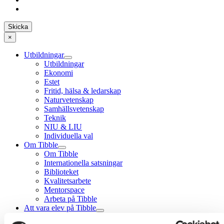
×
Utbildningar
Utbildningar
Ekonomi
Estet
Fritid, hälsa & ledarskap
Naturvetenskap
Samhällsvetenskap
Teknik
NIU & LIU
Individuella val
Om Tibble
Om Tibble
Internationella satsningar
Biblioteket
Kvalitetsarbete
Mentorspace
Arbeta på Tibble
Att vara elev på Tibble
Att vara elev på Tibble