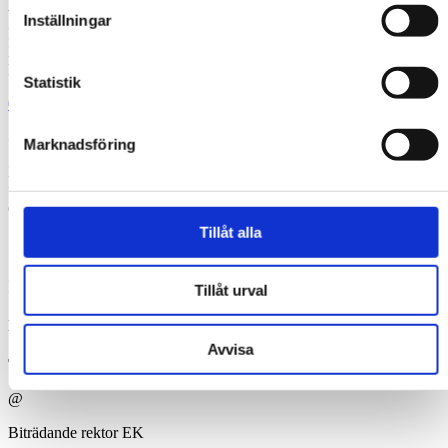
Växel
Inställningar
Måndag-Torsdag: 08.00-16.00
Fredag: 08.00-14.00
Lunchstängt: 12.00-13.00
Statistik
08- 522 827 00
@
Marknadsföring
För att kontakta våra lärare, använd mallen
”fornamn.efternamn@tibble.nu”. Det går bra att ringa eller mejla
enligt ovan för att få information om stavning m.m.
Tillåt alla
Rektor & biträdande rektorer
Rektor
Tillåt urval
Liisa Gellerstedt
Avvisa
Telefon:
08-5228 27 00
@
Biträdande rektor EK