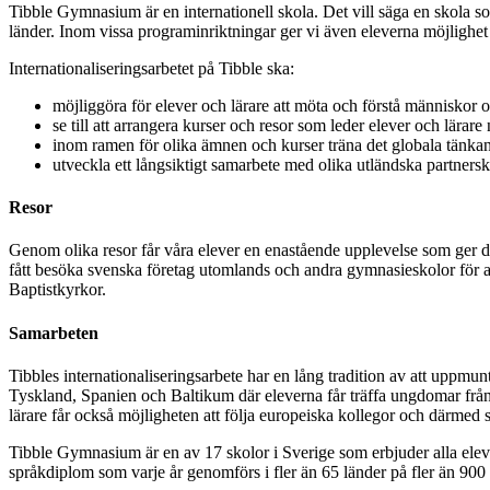
Tibble Gymnasium är en internationell skola. Det vill säga en skola so
länder. Inom vissa programinriktningar ger vi även eleverna möjlighet at
Internationaliseringsarbetet på Tibble ska:
möjliggöra för elever och lärare att möta och förstå människor o
se till att arrangera kurser och resor som leder elever och lärar
inom ramen för olika ämnen och kurser träna det globala tänkan
utveckla ett långsiktigt samarbete med olika utländska partnersk
Resor
Genom olika resor får våra elever en enastående upplevelse som ger de 
fått besöka svenska företag utomlands och andra gymnasieskolor för att
Baptistkyrkor.
Samarbeten
Tibbles internationaliseringsarbete har en lång tradition av att uppmun
Tyskland, Spanien och Baltikum där eleverna får träffa ungdomar från a
lärare får också möjligheten att följa europeiska kollegor och därmed 
Tibble Gymnasium är en av 17 skolor i Sverige som erbjuder alla eleve
språkdiplom som varje år genomförs i fler än 65 länder på fler än 900