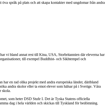
 att öva språk på plats och att skapa kontakter med ungdomar från andra
har vi bland annat rest till Kina, USA, Storbritannien där eleverna har
 organisationer, till exempel Buddhist- och Sikhtempel och
lan har en rad olika projekt med andra europeiska länder, däribland
söka andra skolor eller ta emot elever som hälsar på i Sverige. Våra
r skola.
omet, som heter DSD Stufe I. Det är Tyska Statens officiella
samma dag i hela världen och skickas till Tyskland för bedömning.