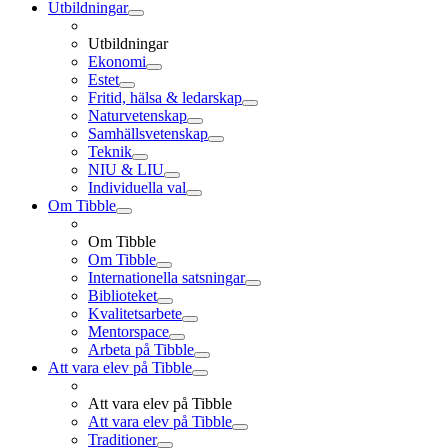
Utbildningar
Utbildningar
Ekonomi
Estet
Fritid, hälsa & ledarskap
Naturvetenskap
Samhällsvetenskap
Teknik
NIU & LIU
Individuella val
Om Tibble
Om Tibble
Om Tibble
Internationella satsningar
Biblioteket
Kvalitetsarbete
Mentorspace
Arbeta på Tibble
Att vara elev på Tibble
Att vara elev på Tibble
Att vara elev på Tibble
Traditioner