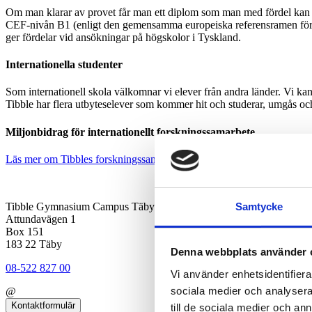
Om man klarar av provet får man ett diplom som man med fördel kan h
CEF-nivån B1 (enligt den gemensamma europeiska referensramen för sp
ger fördelar vid ansökningar på högskolor i Tyskland.
Internationella studenter
Som internationell skola välkomnar vi elever från andra länder. Vi kan p
Tibble har flera utbyteselever som kommer hit och studerar, umgås och 
Miljonbidrag för internationellt forskningssamarbete
Läs mer om Tibbles forskningssamarbete här
Samtycke
Tibble Gymnasium Campus Täby
Attundavägen 1
Box 151
183 22 Täby
Denna webbplats använder 
08-522 827 00
Vi använder enhetsidentifierar
sociala medier och analysera 
@
Kontaktformulär
till de sociala medier och a