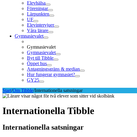
Elevhälsa
Föreningar
Lärpunkten
UF
Elevintervjuer
Våra lärare
Gymnasievalet
Gymnasievalet
Gymnasievalet
Byt till Tibble
Öppet hus
Antagningsgräns & median
Hur fungerar gymnasiet?
GY25
Start
/
Om Tibble
/
Internationella satsningar
Internationella Tibble
Internationella satsningar