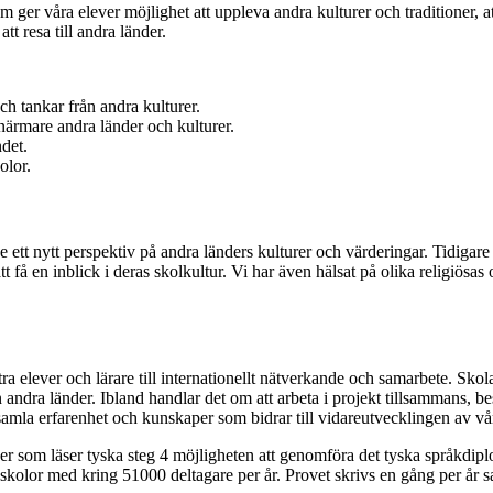
m ger våra elever möjlighet att uppleva andra kulturer och traditioner,
t resa till andra länder.
ch tankar från andra kulturer.
e närmare andra länder och kulturer.
det.
olor.
ett nytt perspektiv på andra länders kulturer och värderingar. Tidigare 
 få en inblick i deras skolkultur. Vi har även hälsat på olika religiösas
tra elever och lärare till internationellt nätverkande och samarbete. Sko
ndra länder. Ibland handlar det om att arbeta i projekt tillsammans, be
samla erfarenhet och kunskaper som bidrar till vidareutvecklingen av vå
r som läser tyska steg 4 möjligheten att genomföra det tyska språkdipl
 skolor med kring 51000 deltagare per år. Provet skrivs en gång per år 