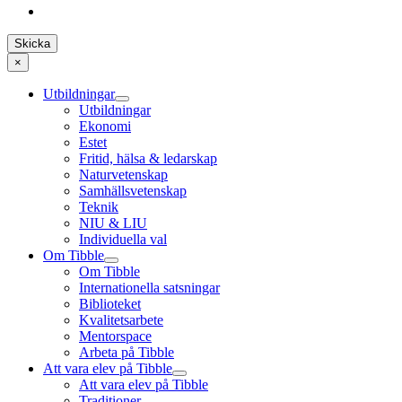
×
Utbildningar
Utbildningar
Ekonomi
Estet
Fritid, hälsa & ledarskap
Naturvetenskap
Samhällsvetenskap
Teknik
NIU & LIU
Individuella val
Om Tibble
Om Tibble
Internationella satsningar
Biblioteket
Kvalitetsarbete
Mentorspace
Arbeta på Tibble
Att vara elev på Tibble
Att vara elev på Tibble
Traditioner