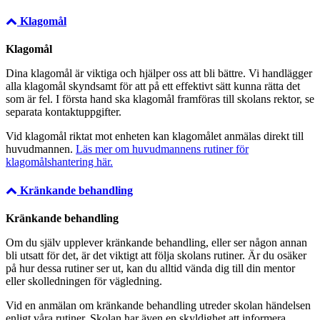
Klagomål
Klagomål
Dina klagomål är viktiga och hjälper oss att bli bättre. Vi handlägger
alla klagomål skyndsamt för att på ett effektivt sätt kunna rätta det
som är fel. I första hand ska klagomål framföras till skolans rektor, se
separata kontaktuppgifter.
Vid klagomål riktat mot enheten kan klagomålet anmälas direkt till
huvudmannen.
Läs mer om huvudmannens rutiner för
klagomålshantering här.
Kränkande behandling
Kränkande behandling
Om du själv upplever kränkande behandling, eller ser någon annan
bli utsatt för det, är det viktigt att följa skolans rutiner. Är du osäker
på hur dessa rutiner ser ut, kan du alltid vända dig till din mentor
eller skolledningen för vägledning.
Vid en anmälan om kränkande behandling utreder skolan händelsen
enligt våra rutiner. Skolan har även en skyldighet att informera