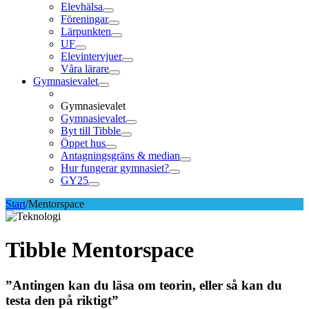
Elevhälsa
Föreningar
Lärpunkten
UF
Elevintervjuer
Våra lärare
Gymnasievalet
Gymnasievalet
Gymnasievalet
Byt till Tibble
Öppet hus
Antagningsgräns & median
Hur fungerar gymnasiet?
GY25
Start
/
Mentorspace
Tibble Mentorspace
”Antingen kan du läsa om teorin, eller så kan du
testa den på riktigt”