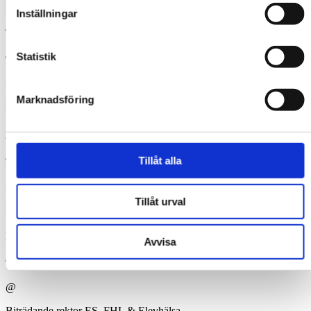
Biträdande rektor EK
Inställningar
Tove Skytt
Statistik
Telefon:
073-661 27 70
@
Marknadsföring
Biträdande rektor SA
Andreas Franke
Tillåt alla
Telefon:
073-661 27 12
@
Tillåt urval
Biträdande rektor NA & TE
Katarina Molinari
Avvisa
Telefon:
073-661 27 14
@
Biträdande rektor ES, FHL & Elevhälsa