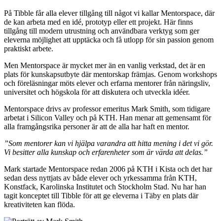
På Tibble får alla elever tillgång till något vi kallar Mentorspace, där
de kan arbeta med en idé, prototyp eller ett projekt. Här finns
tillgång till modern utrustning och användbara verktyg som ger
eleverna möjlighet att upptäcka och få utlopp för sin passion genom
praktiskt arbete.
Men Mentorspace är mycket mer än en vanlig verkstad, det är en
plats för kunskapsutbyte där mentorskap främjas. Genom workshops
och föreläsningar möts elever och erfarna mentorer från näringsliv,
universitet och högskola för att diskutera och utveckla idéer.
Mentorspace drivs av professor emeritus Mark Smith, som tidigare
arbetat i Silicon Valley och på KTH. Han menar att gemensamt för
alla framgångsrika personer är att de alla har haft en mentor.
”Som mentorer kan vi hjälpa varandra att hitta mening i det vi gör.
Vi besitter alla kunskap och erfarenheter som är värda att delas.”
Mark startade Mentorspace redan 2006 på KTH i Kista och det har
sedan dess nyttjats av både elever och yrkessamma från KTH,
Konstfack, Karolinska Institutet och Stockholm Stad. Nu har han
tagit konceptet till Tibble för att ge eleverna i Täby en plats där
kreativiteten kan flöda.