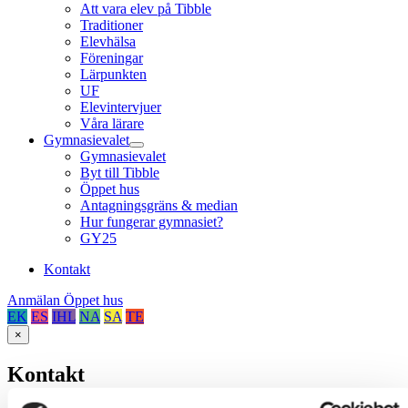
Att vara elev på Tibble
Traditioner
Elevhälsa
Föreningar
Lärpunkten
UF
Elevintervjuer
Våra lärare
Gymnasievalet
Gymnasievalet
Byt till Tibble
Öppet hus
Antagningsgräns & median
Hur fungerar gymnasiet?
GY25
Kontakt
Anmälan Öppet hus
EK
ES
IHL
NA
SA
TE
×
Kontakt