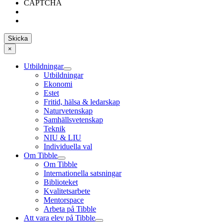
CAPTCHA
×
Utbildningar
Utbildningar
Ekonomi
Estet
Fritid, hälsa & ledarskap
Naturvetenskap
Samhällsvetenskap
Teknik
NIU & LIU
Individuella val
Om Tibble
Om Tibble
Internationella satsningar
Biblioteket
Kvalitetsarbete
Mentorspace
Arbeta på Tibble
Att vara elev på Tibble