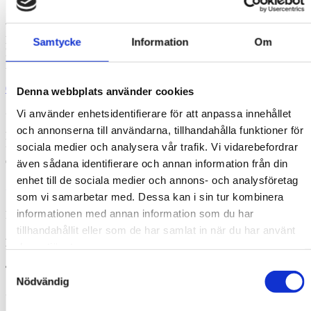
Växel
Måndag-Torsdag: 08.00-16.00
Samtycke
Information
Om
Fredag: 08.00-14.00
Lunchstängt: 12.00-13.00
08- 522 827 00
Denna webbplats använder cookies
@
Vi använder enhetsidentifierare för att anpassa innehållet
och annonserna till användarna, tillhandahålla funktioner för
För att kontakta våra lärare, använd mallen
sociala medier och analysera vår trafik. Vi vidarebefordrar
”fornamn.efternamn@tibble.nu”. Det går bra att ringa eller mejla
enligt ovan för att få information om stavning m.m.
även sådana identifierare och annan information från din
enhet till de sociala medier och annons- och analysföretag
Rektor & biträdande rektorer
som vi samarbetar med. Dessa kan i sin tur kombinera
informationen med annan information som du har
Rektor
tillhandahållit eller som de har samlat in när du har använt
Liisa Gellerstedt
deras tjänster.
Samtyckesval
Telefon:
08-5228 27 00
Nödvändig
@