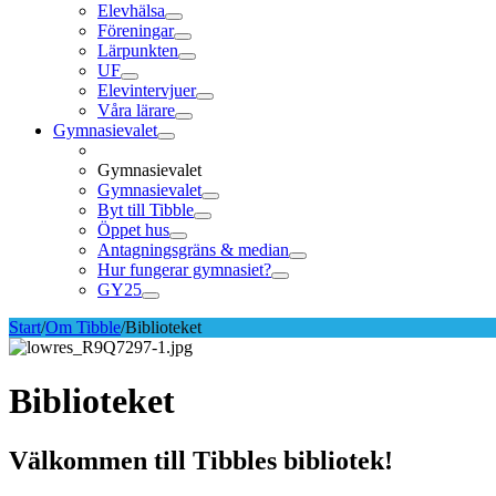
Elevhälsa
Föreningar
Lärpunkten
UF
Elevintervjuer
Våra lärare
Gymnasievalet
Gymnasievalet
Gymnasievalet
Byt till Tibble
Öppet hus
Antagningsgräns & median
Hur fungerar gymnasiet?
GY25
Start
/
Om Tibble
/
Biblioteket
Biblioteket
Välkommen till Tibbles bibliotek!