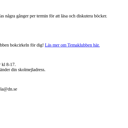
ffas några gånger per termin för att läsa och diskutera böcker.
ubben bokcirkeln för dig!
Läs mer om Temaklubben här.
 kl 8-17.
änder din skolmejladress.
kola@dn.se