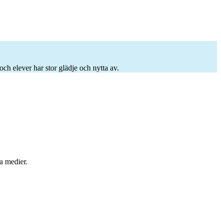
och elever har stor glädje och nytta av.
a medier.