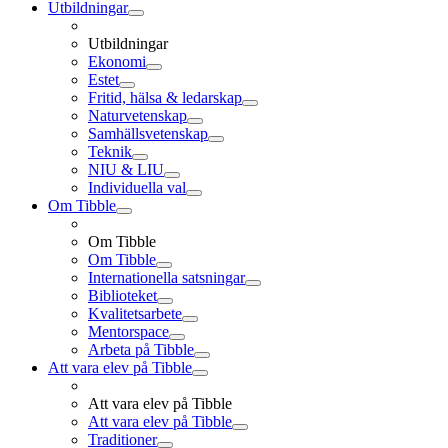
Utbildningar
Utbildningar
Ekonomi
Estet
Fritid, hälsa & ledarskap
Naturvetenskap
Samhällsvetenskap
Teknik
NIU & LIU
Individuella val
Om Tibble
Om Tibble
Om Tibble
Internationella satsningar
Biblioteket
Kvalitetsarbete
Mentorspace
Arbeta på Tibble
Att vara elev på Tibble
Att vara elev på Tibble
Att vara elev på Tibble
Traditioner