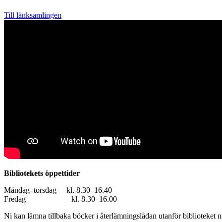
Till länksamlingen
Bibliotekets öppettider
Måndag–torsdag kl. 8.30–16.40
Fredag kl. 8.30–16.00
Ni kan lämna tillbaka böcker i återlämningslådan utanför biblioteket n