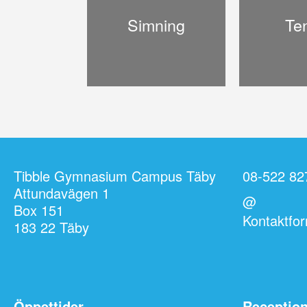
Simning
Te
Tibble Gymnasium Campus Täby
08-522 82
Attundavägen 1
@
Box 151
Kontaktfor
183 22 Täby
Öppettider
Receptio