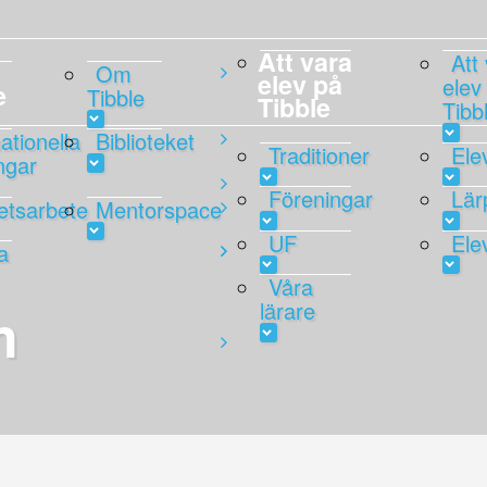
Att vara
Att
Om
elev på
elev
e
Tibble
Tibble
Tibb
ationella
Biblioteket
Traditioner
Ele
ngar
Föreningar
Lär
tetsarbete
Mentorspace
UF
Ele
a
Våra
lärare
n