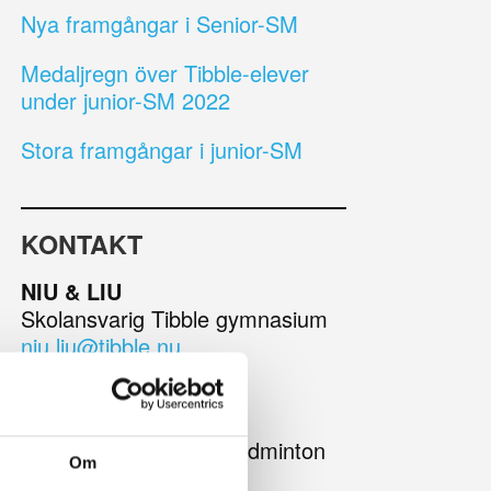
Nya framgångar i Senior-SM
Medaljregn över Tibble-elever
under junior-SM 2022
Stora framgångar i junior-SM
KONTAKT
NIU & LIU
Skolansvarig Tibble gymnasium
niu.liu@tibble.nu
073-661 27 15
Peter Axelsson
Kontaktperson Täby Badminton
Om
070-544 82 42