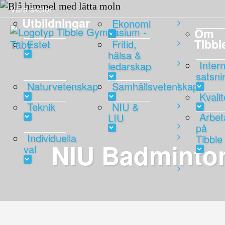
Våra skolor
Utbildningar
Ekonomi
Om
Tibbl
Estet
Fritid,
hälsa &
Intern
ledarskap
satsni
Naturvetenskap
Samhällsvetenskap
Kvali
Teknik
NIU &
Arbet
LIU
på
Individuella
Tibble
NIU Badminto
val