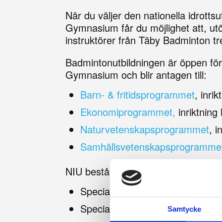
När du väljer den nationella idrotts
Gymnasium får du möjlighet att, utö
instruktörer från Täby Badminton tr
Badmintonutbildningen är öppen för 
Gymnasium och blir antagen till:
Barn- & fritidsprogrammet
, inri
Ekonomiprogrammet,
inriktning
Naturvetenskapsprogrammet
, 
Samhällsvetenskapsprogramme
NIU består av 400p, där nedanstå
Specialidrott nivå 1, 200p
Specialidrott nivå 2, 100p
Samtycke