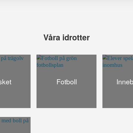
Våra idrotter
sket
Fotboll
Inne