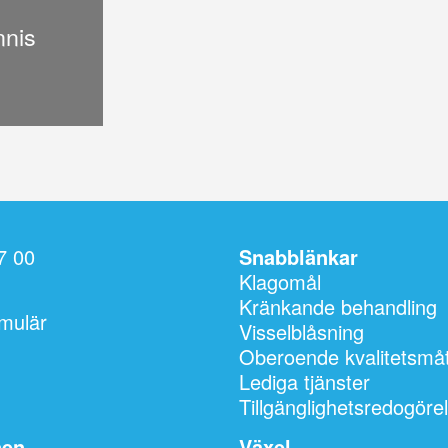
nnis
7 00
Snabblänkar
Klagomål
Kränkande behandling
mulär
Visselblåsning
Oberoende kvalitetsmåt
Lediga tjänster
Tillgänglighetsredogöre
nen
Växel