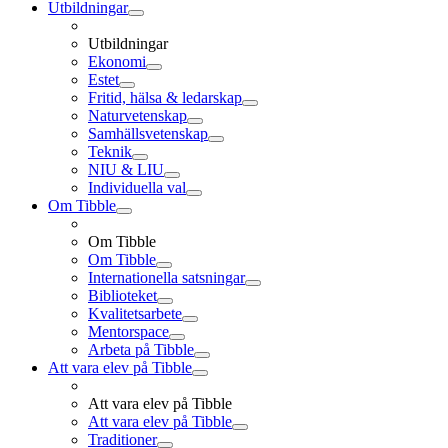
Utbildningar
Utbildningar
Ekonomi
Estet
Fritid, hälsa & ledarskap
Naturvetenskap
Samhällsvetenskap
Teknik
NIU & LIU
Individuella val
Om Tibble
Om Tibble
Om Tibble
Internationella satsningar
Biblioteket
Kvalitetsarbete
Mentorspace
Arbeta på Tibble
Att vara elev på Tibble
Att vara elev på Tibble
Att vara elev på Tibble
Traditioner