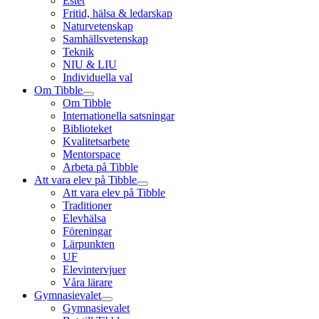
Estet
Fritid, hälsa & ledarskap
Naturvetenskap
Samhällsvetenskap
Teknik
NIU & LIU
Individuella val
Om Tibble
Om Tibble
Internationella satsningar
Biblioteket
Kvalitetsarbete
Mentorspace
Arbeta på Tibble
Att vara elev på Tibble
Att vara elev på Tibble
Traditioner
Elevhälsa
Föreningar
Lärpunkten
UF
Elevintervjuer
Våra lärare
Gymnasievalet
Gymnasievalet