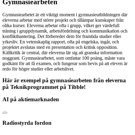
Gymnasiearbeten
Gymnasiearbetet är ett viktigt moment i gymnasieutbildningen där
eleverna arbetar med större projekt och tillämpar kunskaper från
olika kurser. Eleverna arbetar ofta i grupp, vilket ger värdefull
träning i gruppdynamik, arbetsfördelning och kommunikation och
konflikthantering. Det förbereder dem för framtida studier eller
yrkesliv. En vetenskaplig rapport, ofta på engelska, ingår, och
projektet avslutas med en presentation och kritisk opposition.
Källkritik är central, där eleverna lär sig att granska information
noggrant. Gymnasiearbetet, som omfattar 100 poäng, måste vara
godkänt för att få examen, och fungerar som bevis på att eleven är
redo för högre studier eller arbetslivet.
Här är exempel på gymnasiearbeten från eleverna
på Teknikprogrammet på Tibble!
AI på aktiemarknaden
Radiostyrda fordon