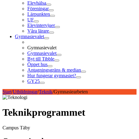
Elevhälsa
Föreningar
Lärpunkten
UF
Elevintervjuer
Våra lärare
Gymnasievalet
Gymnasievalet
Gymnasievalet
Byt till Tibble
Öppet hus
Antagningsgräns & median
Hur fungerar gymnasiet?
GY25
Start
/
Utbildningar
/
Teknik
/
Gymnasiearbeten
Teknikprogrammet
Campus Täby