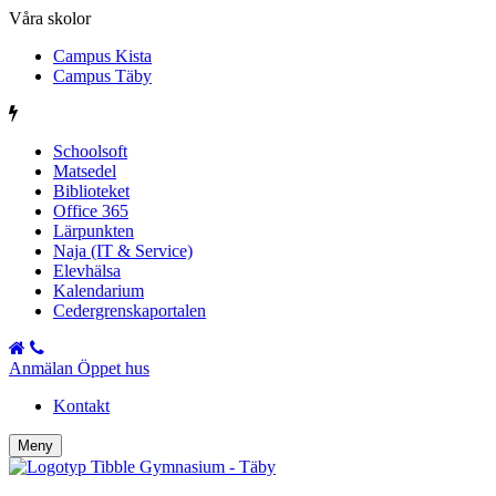
Våra skolor
Campus Kista
Campus Täby
Schoolsoft
Matsedel
Biblioteket
Office 365
Lärpunkten
Naja (IT & Service)
Elevhälsa
Kalendarium
Cedergrenskaportalen
Anmälan Öppet hus
Kontakt
Meny