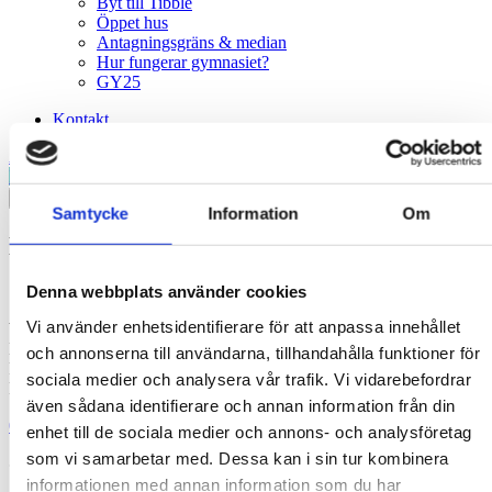
Byt till Tibble
Öppet hus
Antagningsgräns & median
Hur fungerar gymnasiet?
GY25
Kontakt
Anmälan Öppet hus
EK
ES
IHL
NA
SA
TE
×
Samtycke
Information
Om
Kontakt
Denna webbplats använder cookies
Vi använder enhetsidentifierare för att anpassa innehållet
Växel
Måndag-Torsdag: 08.00-16.00
och annonserna till användarna, tillhandahålla funktioner för
Fredag: 08.00-14.00
sociala medier och analysera vår trafik. Vi vidarebefordrar
Lunchstängt: 12.00-13.00
även sådana identifierare och annan information från din
08- 522 827 00
enhet till de sociala medier och annons- och analysföretag
som vi samarbetar med. Dessa kan i sin tur kombinera
@
informationen med annan information som du har