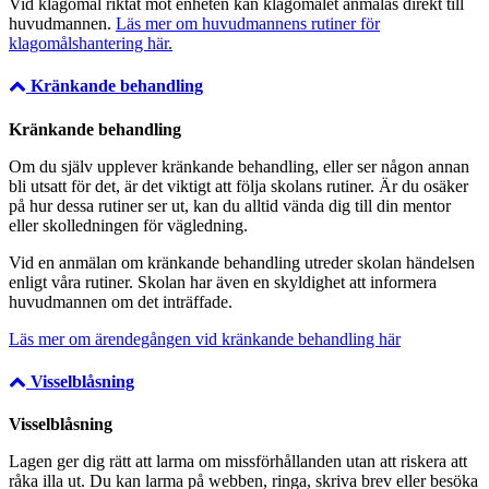
Vid klagomål riktat mot enheten kan klagomålet anmälas direkt till
huvudmannen.
Läs mer om huvudmannens rutiner för
klagomålshantering här.
Kränkande behandling
Kränkande behandling
Om du själv upplever kränkande behandling, eller ser någon annan
bli utsatt för det, är det viktigt att följa skolans rutiner. Är du osäker
på hur dessa rutiner ser ut, kan du alltid vända dig till din mentor
eller skolledningen för vägledning.
Vid en anmälan om kränkande behandling utreder skolan händelsen
enligt våra rutiner. Skolan har även en skyldighet att informera
huvudmannen om det inträffade.
Läs mer om ärendegången vid kränkande behandling här
Visselblåsning
Visselblåsning
Lagen ger dig rätt att larma om missförhållanden utan att riskera att
råka illa ut. Du kan larma på webben, ringa, skriva brev eller besöka