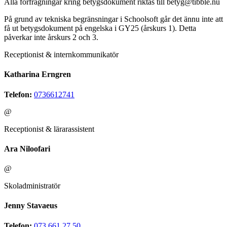
Alla förfrågningar kring betygsdokument riktas till betyg@tibble.nu
På grund av tekniska begränsningar i Schoolsoft går det ännu inte att
få ut betygsdokument på engelska i GY25 (årskurs 1). Detta
påverkar inte årskurs 2 och 3.
Receptionist & internkommunikatör
Katharina Erngren
Telefon:
0736612741
@
Receptionist & lärarassistent
Ara Niloofari
@
Skoladministratör
Jenny Stavaeus
Telefon:
073 661 27 50