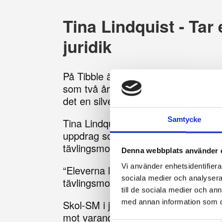
Tina Lindquist - Tar 
juridik
På Tibble är vi himla stolta över vå
som två år i rad har kammat hem topp
det en silvermedalj och i våras tog 
Samtycke
Tina Lindquist undervisar i just Eko
uppdrag som utvecklingsledare på sk
tävlingsmomenten.
Denna webbplats använder 
Vi använder enhetsidentifierar
“Eleverna läser tre kurser i juridik 
sociala medier och analysera 
tävlingsmomentet Skol-SM i juridik
till de sociala medier och a
Skol-SM i juridik är en nationell tävli
med annan information som du 
mot varandra och testar sin kunskape