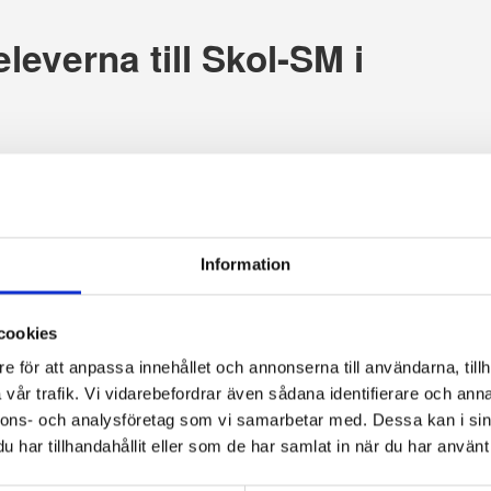
eleverna till Skol-SM i
ra elever som läser Ekonomi Juridik och
laceringar i Skol-SM i juridik, 2021 blev
Tibblelaget Lex Specialis hem vinsten.
Information
nomi och Juridik på Tibble och hon har i
olan att förbereda eleverna inför
cookies
e för att anpassa innehållet och annonserna till användarna, tillh
och det är i den sista kursen som
vår trafik. Vi vidarebefordrar även sådana identifierare och anna
 genomförs”
nnons- och analysföretag som vi samarbetar med. Dessa kan i sin
ng där juridikelever från hela landet tävlar
har tillhandahållit eller som de har samlat in när du har använt 
r i frågor om lag och rätt. Tävlingen