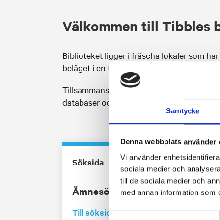
Välkommen till Tibbles b
Biblioteket ligger i fräscha lokaler som ha
beläget i en tyst avdelning på skolan som g
Tillsammans med biblioteket på vår syster
databaser och länksamlingar som kan komma
Samtycke
Denna webbplats använder 
Vi använder enhetsidentifierar
Söksida
sociala medier och analysera 
till de sociala medier och a
Ämnesövergripande databaser o
med annan information som du 
Till söksidan
Samtyckesval