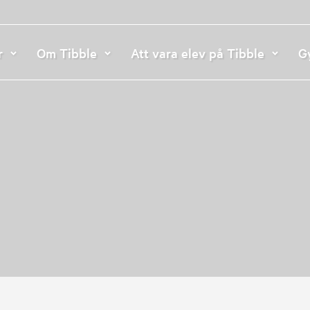
r
Om Tibble
Att vara elev på Tibble
G