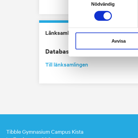
Nödvändig
Länksamling
Avvisa
Databaser och länkar ordnade e
Till länksamlingen
Tibble Gymnasium Campus Kista