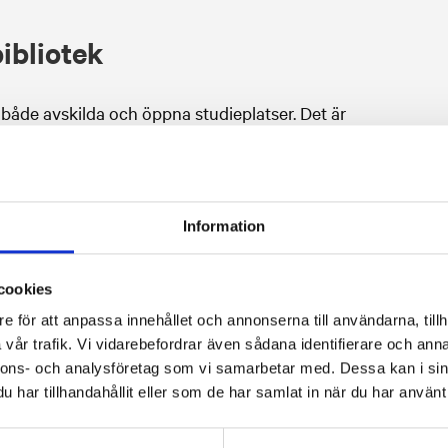
ibliotek
r både avskilda och öppna studieplatser. Det är
er utrymme till studier i lugn och ro.
skola i Täby har vi samlat ihop en stor mängd
 till användning i dina studier.
Information
cookies
e för att anpassa innehållet och annonserna till användarna, tillh
vår trafik. Vi vidarebefordrar även sådana identifierare och anna
nnons- och analysföretag som vi samarbetar med. Dessa kan i sin
ch länktips
har tillhandahållit eller som de har samlat in när du har använt 