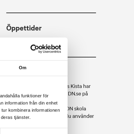
Öppettider
Öppet under skoltid
Om
DN skola
Som elev på Tibble Campus Kista har
du tillgång till artiklarna på DN.se på
andahålla funktioner för
vardagar kl 8-17.
n information från din enhet
För att komma igång med DN skola
 tur kombinera informationen
fyller du i ett formulär där du använder
deras tjänster.
din skolmejladress: