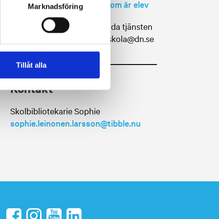
Läs instruktioner för dig som är elev
Marknadsföring
Vid problem med att använda tjänsten
DN Skola kan du maila till: skola@dn.se
Tillåt alla
Kontakt
Skolbibliotekarie Sophie
sophie.leinonen.larsson@tibble.nu