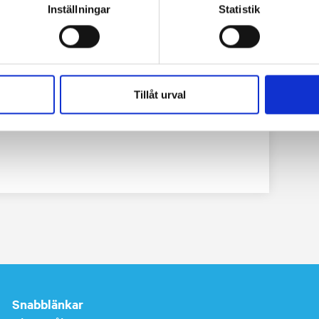
Inställningar
Statistik
Tillåt urval
fter ämne
Snabblänkar